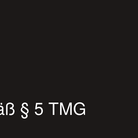
äß § 5 TMG