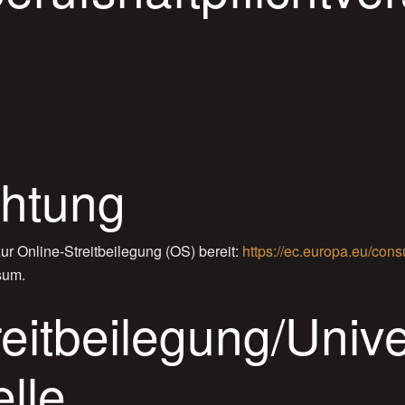
chtung
ur Online-Streitbeilegung (OS) bereit:
https://ec.europa.eu/cons
sum.
eit­beilegung/Unive
elle