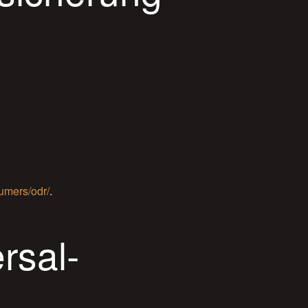
umers/odr/
.
rsal­