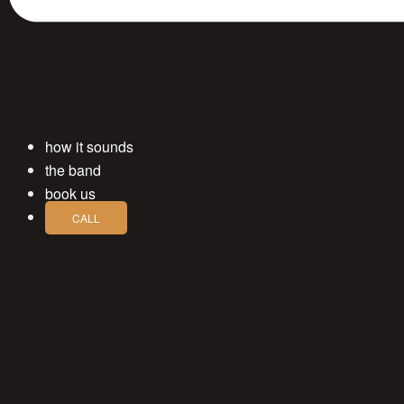
how it sounds
the band
book us
CALL